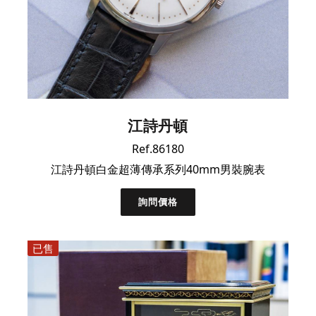
江詩丹頓
Ref.86180
江詩丹頓白金超薄傳承系列40mm男裝腕表
詢問價格
已售