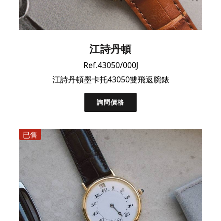
江詩丹頓
Ref.43050/000J
江詩丹頓墨卡托43050雙飛返腕錶
詢問價格
已售