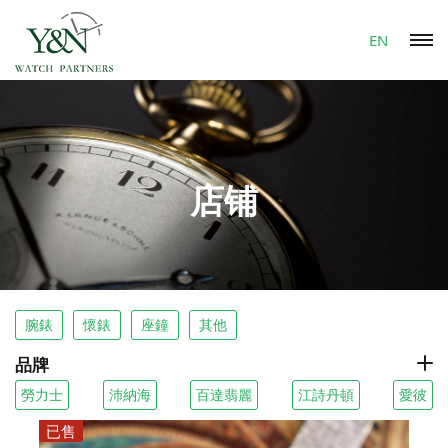
EN
店铺
腕錶
懷錶
座鐘
其他
品牌
勞力士
沛納海
百達翡麗
江詩丹頓
愛彼
已售