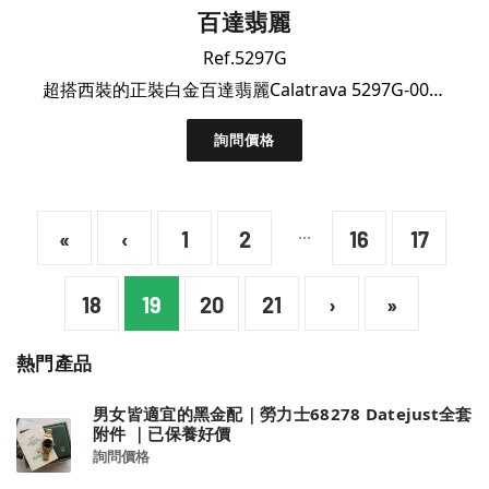
百達翡麗
Ref.5297G
超搭西裝的正裝白金百達翡麗Calatrava 5297G-001淨錶
詢問價格
...
«
‹
1
2
16
17
18
19
20
21
›
»
熱門產品
男女皆適宜的黑金配｜勞力士68278 Datejust全套
附件 ｜已保養好價
詢問價格