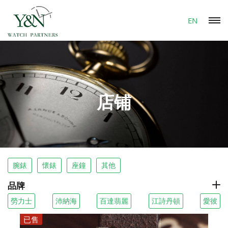
EN
店铺
腕錶
懷錶
座鐘
其他
品牌
勞力士
沛納海
百達翡麗
江詩丹頓
愛彼
已售