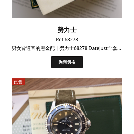
勞力士
Ref.68278
男女皆適宜的黑金配｜勞力士68278 Datejust全套附件 ｜已保養好價
詢問價格
已售