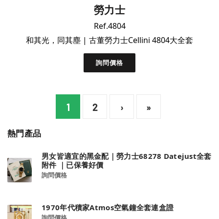
勞力士
Ref.4804
和其光，同其塵 | 古董勞力士Cellini 4804大全套
詢問價格
1
2
›
»
熱門產品
男女皆適宜的黑金配｜勞力士68278 Datejust全套
附件 ｜已保養好價
詢問價格
1970年代積家Atmos空氣鐘全套連盒證
詢問價格