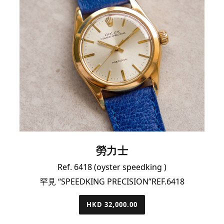
勞力士
Ref. 6418 (oyster speedking )
罕見 “SPEEDKING PRECISION”REF.6418
HKD 32,000.00