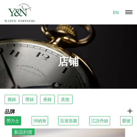
EN
店铺
腕錶
懷錶
座鐘
其他
品牌
勞力士
沛納海
百達翡麗
江詩丹頓
愛彼
新品到貨