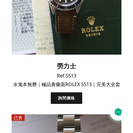
勞力士
Ref.5513
水鬼本無曆｜極品膏藥面ROLEX 5513｜完美大全套
詢問價格
已售