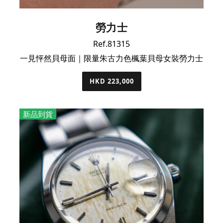
勞力士
Ref.81315
一見怦然貝母面｜限量朱古力色楓葉貝母女裝勞力士
HKD 223,000
新品到貨