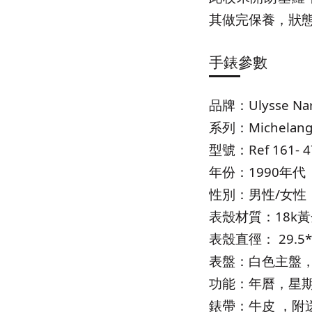
其做完保養，狀
手錶參數
品牌：Ulysse Na
系列：Michela
型號：Ref 161- 4
年份：1990年代
性別：男性/女性
表殼材質：18k
表殼直徑： 29.5*
表盤：白色主盤
功能：年曆，星
錶帶：牛皮 ，附