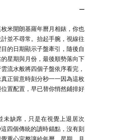
這枚米開朗基羅年曆月相錶，你也
設計並不尋常。抬起手腕，視線往
醒目的日期顯示子盤牽引，隨後自
右的星期與月份，最後順勢落向下
行雲流水般將四個子盤依序看完，
未真正留意時刻分秒一一因為這枚
與位置配置，早已替你悄然鋪排好
。
並未缺席，只是在視覺上退居次
、9這四個傳統的讀時錨點，沒有刻
視覺重心完整讓給年曆、星期、月