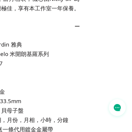
態極佳，享有本工作室一年保養。
rdin 雅典
ngelo 米開朗基羅系列
7
黃金
33.5mm
，貝母子盤
期，月份，月相，小時，分鐘
送一條代用鍍金金屬帶