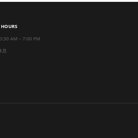
 HOURS
0 AM – 7:00 PM
 休息