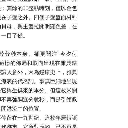
盤；其餘的非整點時刻，僅以金色
繞在子盤之外。四個子盤盤面材料
的貝母，與主盤拉開明顯色差，在
、一目了然。
於分秒本身、卻更關注“今夕何
。這樣的佈局和取向出現在雅典錶
些讓人意外，因為鐘錶史上，雅典
航海表的代名詞。事無巨細地呈現
是它與生俱來的本分。但這枚米開
卻不再強調逐分數秒，而是引領佩
時間洪流中的位置。
再停留在十九世紀。這枚年曆錶誕
現代都市，它所對應的，已不再是