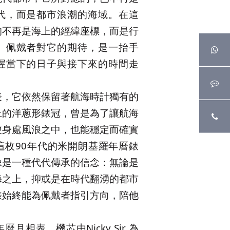
代，而是都市浪潮的海域。在這
的不再是海上的經緯座標，而是行
。佩戴者對它的期待，是一抬手
握當下的日子與接下來的時間走
表，它依然保留著航海時計獨有的
上的洋蔥形錶冠，曾是為了讓航海
便身處風浪之中，也能穩定而確實
這枚90年代的米開朗基羅年曆錶
像是一種代代傳承的信念：無論是
海之上，抑或是在時代翻湧的都市
錶始終能為佩戴者指引方向，陪他
月相表，機芯由Nicky Sir 為