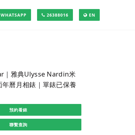
WHATSAPP
26388016
EN
ndar｜雅典Ulysse Nardin米
面年曆月相錶｜單錶已保養
預約看錶
聯繫查詢