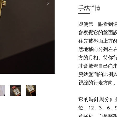
手錶詳情
即使第一眼看到
會察覺它的盤面
往先被盤面上方
然地移向分列左
方的月相。待你
才會驚覺自己尚
腕錶盤面的比例
視線的行走方向
它的時針與分針
位。12、3、6
意強化，而是將