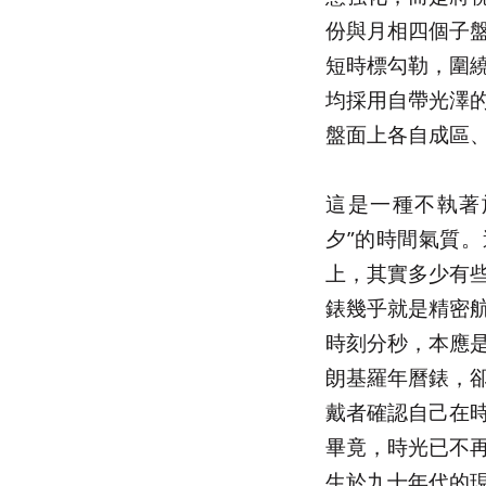
份與月相四個子
短時標勾勒，圍
均採用自帶光澤
盤面上各自成區
這是一種不執著
夕”的時間氣質
上，其實多少有
錶幾乎就是精密
時刻分秒，本應
朗基羅年曆錶，
戴者確認自己在
畢竟，時光已不
生於九十年代的