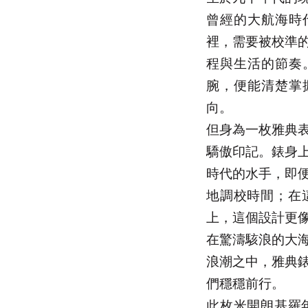
曾經的大航海時
裡，需要被校準
程與生活的節奏
腕，便能清楚掌
向。
但身為一枚雅典
驕傲印記。錶身
時代的水手，即
地調校時間；在
上，這個設計更
在驚濤駭浪的大
浪潮之中，雅典
們穩穩前行。
此枚米開朗基羅年曆