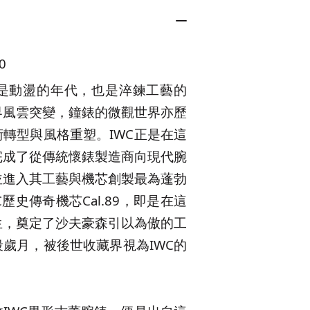
0
，是動盪的年代，也是淬鍊工藝的
界風雲突變，鐘錶的微觀世界亦歷
轉型與風格重塑。IWC正是在這
完成了從傳統懷錶製造商向現代腕
並進入其工藝與機芯創製最為蓬勃
歷史傳奇機芯Cal.89，即是在這
生，奠定了沙夫豪森引以為傲的工
歲月，被後世收藏界視為IWC的