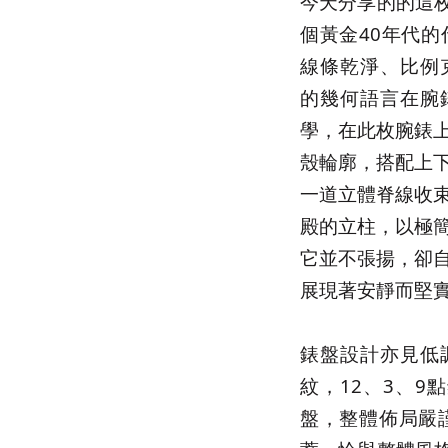
今天分享的的這枚
個黃金40年代的
線條乾淨、比例克
的幾何語言在腕
學，在此枚腕錶
殼輪廓，搭配上
一道立體脊線收
殿的立柱，以極
它並不張揚，卻
展現著安靜而堅
錶盤設計亦見低
紋，12、3、9
盤，整體佈局嚴謹