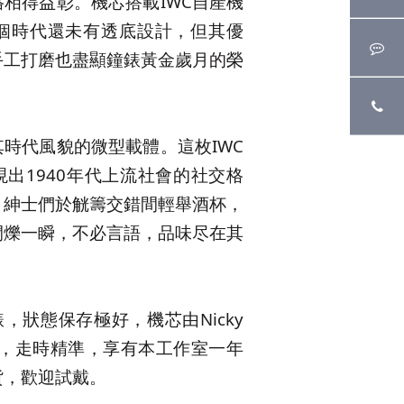
相得益彰。機芯搭載IWC自產機
即使那個時代還未有透底設計，但其優
手工打磨也盡顯鐘錶黃金歲月的榮
時代風貌的微型載體。這枚IWC
出1940年代上流社會的社交格
，紳士們於觥籌交錯間輕舉酒杯，
閃爍一瞬，不必言語，品味尽在其
錶，狀態保存極好，機芯由Nicky
保養，走時精準，享有本工作室一年
貨，歡迎試戴。