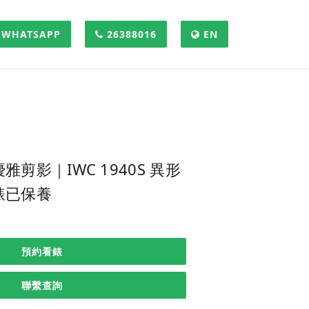
WHATSAPP
26388016
EN
剪影｜IWC 1940S 異形
錶已保養
預約看錶
聯繫查詢