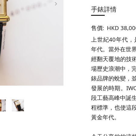
手錶詳情
售價:
HKD 38,00
上世紀40年代
年代。當外在世
經翻天覆地的技術
場歷史浪潮中，
錶品牌的蛻變，
發展的時期。IWC
段工藝高峰中誕
程標準，也使這段
黃金年代。