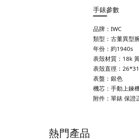
手錶參數
品牌：IWC
類型：古董異型
年份：約1940s
表殼材質：18k 
表殼直徑：26*31
表盤：銀色
機芯：手動上鍊機芯 
附件：單錶 保證
熱門產品