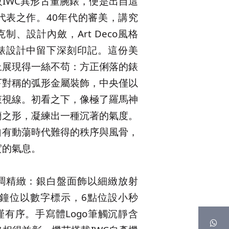
IWC異形古董腕錶，便是出自這
代表之作。40年代的審美，講究
制、設計內斂，Art Deco風格
錶設計中留下深刻印記。這份美
上展現得一絲不苟：方正俐落的錶
下對稱的弧形金屬裝飾，中央僅以
束視線。初看之下，像極了羅馬神
簡之形，凝練出一種沉著的氣度。
自有動蕩時代難得的秩序與風骨，
實的氣息。
調精緻：銀白盤面飾以細緻放射
點鐘位以數字標示，6點位設小秒
有序。手寫體Logo筆觸沉靜含