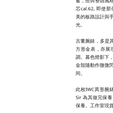
蓄，恰與整體風格
芯cal.62, 
美的板路設計與
光。
古董腕錶，多是其
方形金表，亦展現
調。暮色燈影下
金殼隨動作微微
间。
此枚IWC異形腕
Sir 為其做完
保養。工作室現