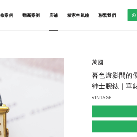
修案例
翻新案例
店铺
積家空氣鐘
聯繫我們
萬國
暮色燈影間的優雅
紳士腕錶｜單
VINTAGE