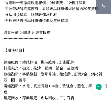
-香港唯一顯微鏡現場報價，0檢查費，12個月保養
-主理鐘錶師均超擁有世界頂級品牌維修經驗超過20年資歷
-只採用頂級瑞士維修設備及耗材
-全程嚴格按照品牌維修標準及質檢標準
誠實報價 公開透明 專業服務
--------------------------------
【服務項目】
鐘錶維修：鐘錶抹油，機芯維修，訂製配件
打磨拋光：拋光，拉沙，補鋼，補金，後鑲鑽
修復翻新：字盤翻新，變形修補，後鑲鑽，訂做k金，鋼材質
殼，圈，蓋等
電鍍翻新：水電，真空電鍍18K金，玫瑰金，藍色，黑色，古銅
色
鑑定回收：專業鑑定，名錶回收，二手寄賣