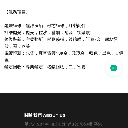
【服務項目】
鐘錶維修：鐘錶抹油，機芯維修，訂製配件
打磨拋光：拋光，拉沙，補鋼，補金，後鑲鑽
修復翻新：字盤翻新，變形修補，後鑲鑽，訂做k金，鋼材質
殼，圈，蓋等
電鍍翻新：水電，真空電鍍18K金，玫瑰金，藍色，黑色，古銅
色
鑑定回收：專業鑑定，名錶回收，二手寄賣
關於我們 ABOUT US
星光行804室 梳士巴利道3號 尖沙咀 香港